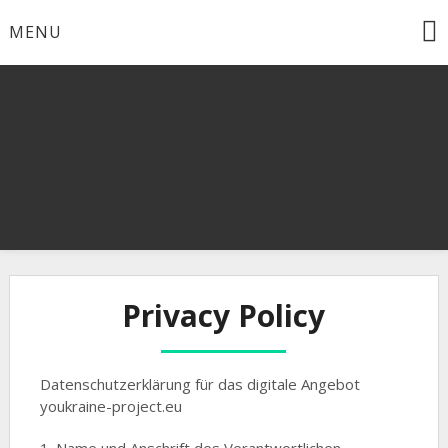
Skip
MENU
to
content
TOGETHER IN PEACE
YOUKRAINE
Privacy Policy
Datenschutzerklärung für das digitale Angebot
youkraine-project.eu